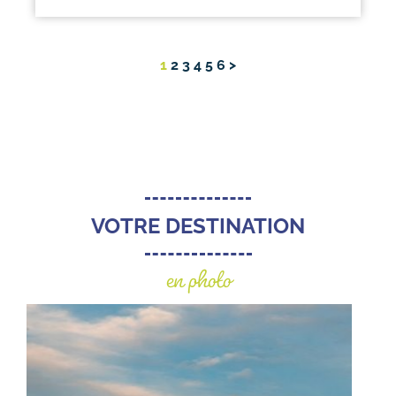
1
2
3
4
5
6
>
VOTRE DESTINATION
en photo