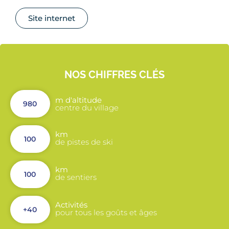
Site internet
NOS CHIFFRES CLÉS
m d'altitude
980
centre du village
km
100
de pistes de ski
km
100
de sentiers
Activités
+40
pour tous les goûts et âges