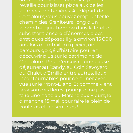
réveille pour laisser place aux belles
journées printanières. Au départ de
Combloux, vous pouvez emprunter le
chemin des Graniteurs, long d’un
kilomètre, qui chemine dans la forêt où
subsistent encore d’énormes blocs
erratiques déposés il y a environ 15 000
ans, lors du retrait du glacier, un
parcours gorgé d’histoire pour en
découvrir plus sur le patrimoine de
Combloux. Peut s’ensuivre une pause
déjeuner au Dandy, au Coin Savoyard
ou Chalet d’Emilie entre autres, lieux
incontournables pour déjeuner avec
vue sur le Mont-Blanc. Et comme vient
la saison des fleurs, pourquoi ne pas
faire une halte au Marché aux Fleurs, le
dimanche 15 mai, pour faire le plein de
couleurs et de senteurs !