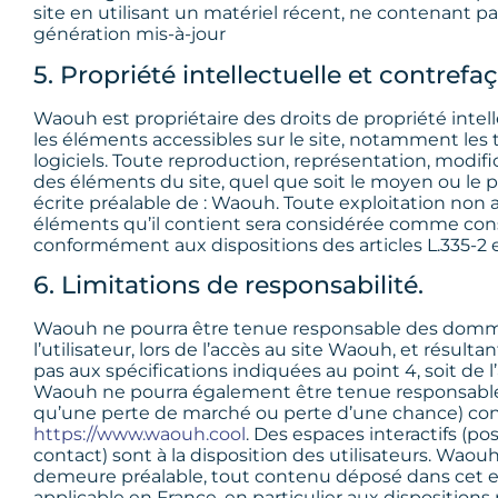
site en utilisant un matériel récent, ne contenant p
génération mis-à-jour
5. Propriété intellectuelle et contrefa
Waouh est propriétaire des droits de propriété intell
les éléments accessibles sur le site, notamment les t
logiciels. Toute reproduction, représentation, modifi
des éléments du site, quel que soit le moyen ou le pro
écrite préalable de : Waouh. Toute exploitation non 
éléments qu’il contient sera considérée comme cons
conformément aux dispositions des articles L.335-2 e
6. Limitations de responsabilité.
Waouh ne pourra être tenue responsable des dommag
l’utilisateur, lors de l’accès au site Waouh, et résulta
pas aux spécifications indiquées au point 4, soit de 
Waouh ne pourra également être tenue responsable
qu’une perte de marché ou perte d’une chance) conséc
https://www.waouh.cool
. Des espaces interactifs (po
contact) sont à la disposition des utilisateurs. Waou
demeure préalable, tout contenu déposé dans cet esp
applicable en France, en particulier aux dispositions 