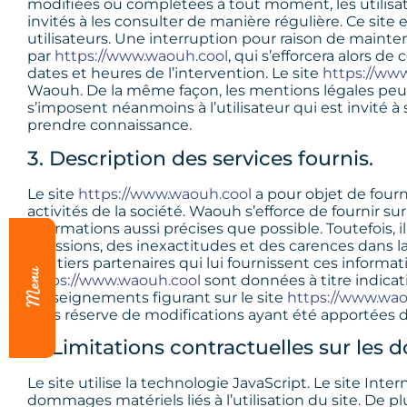
modifiées ou complétées à tout moment, les utilisa
invités à les consulter de manière régulière. Ce si
utilisateurs. Une interruption pour raison de maint
par
https://www.waouh.cool
, qui s’efforcera alors 
dates et heures de l’intervention. Le site
https://ww
Waouh. De la même façon, les mentions légales peuv
s’imposent néanmoins à l’utilisateur qui est invité à s
prendre connaissance.
3. Description des services fournis.
Le site
https://www.waouh.cool
a pour objet de four
activités de la société. Waouh s’efforce de fournir sur
informations aussi précises que possible. Toutefois, 
omissions, des inexactitudes et des carences dans la m
des tiers partenaires qui lui fournissent ces informat
https://www.waouh.cool
sont données à titre indicatif
renseignements figurant sur le site
https://www.wao
sous réserve de modifications ayant été apportées d
4. Limitations contractuelles sur les
Le site utilise la technologie JavaScript. Le site Int
dommages matériels liés à l’utilisation du site. De pl