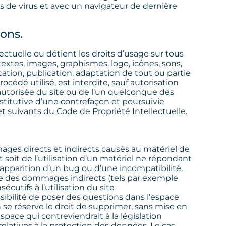
as de virus et avec un navigateur de dernière
çons.
ectuelle ou détient les droits d’usage sur tous
extes, images, graphismes, logo, icônes, sons,
cation, publication, adaptation de tout ou partie
cédé utilisé, est interdite, sauf autorisation
autorisée du site ou de l’un quelconque des
titutive d’une contrefaçon et poursuivie
t suivants du Code de Propriété Intellectuelle.
es directs et indirects causés au matériel de
nt soit de l’utilisation d’un matériel ne répondant
l’apparition d’un bug ou d’une incompatibilité.
 des dommages indirects (tels par exemple
utifs à l’utilisation du site
ssibilité de poser des questions dans l’espace
h se réserve le droit de supprimer, sans mise en
ace qui contreviendrait à la législation
relatives à la protection des données. Le cas