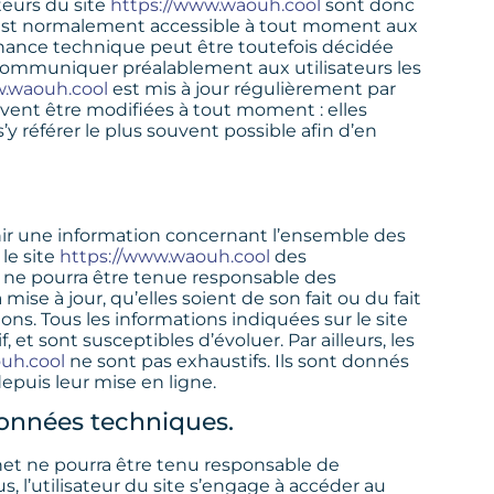
teurs du site
https://www.waouh.cool
sont donc
te est normalement accessible à tout moment aux
enance technique peut être toutefois décidée
de communiquer préalablement aux utilisateurs les
w.waouh.cool
est mis à jour régulièrement par
ent être modifiées à tout moment : elles
’y référer le plus souvent possible afin d’en
nir une information concernant l’ensemble des
 le site
https://www.waouh.cool
des
il ne pourra être tenue responsable des
ise à jour, qu’elles soient de son fait ou du fait
ions. Tous les informations indiquées sur le site
, et sont susceptibles d’évoluer. Par ailleurs, les
uh.cool
ne sont pas exhaustifs. Ils sont donnés
epuis leur mise en ligne.
 données techniques.
ernet ne pourra être tenu responsable de
us, l’utilisateur du site s’engage à accéder au