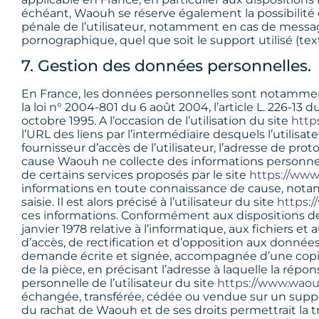
échéant, Waouh se réserve également la possibilité d
pénale de l’utilisateur, notamment en cas de message 
pornographique, quel que soit le support utilisé (te
7. Gestion des données personnelles.
En France, les données personnelles sont notamment 
la loi n° 2004-801 du 6 août 2004, l’article L. 226-1
octobre 1995. A l’occasion de l’utilisation du site
http
l’URL des liens par l’intermédiaire desquels l’utilisa
fournisseur d’accès de l’utilisateur, l’adresse de proto
cause Waouh ne collecte des informations personnelle
de certains services proposés par le site
https://www
informations en toute connaissance de cause, notam
saisie. Il est alors précisé à l’utilisateur du site
https:
ces informations. Conformément aux dispositions des a
janvier 1978 relative à l’informatique, aux fichiers et 
d’accès, de rectification et d’opposition aux donnée
demande écrite et signée, accompagnée d’une copie d
de la pièce, en précisant l’adresse à laquelle la rép
personnelle de l’utilisateur du site
https://www.waou
échangée, transférée, cédée ou vendue sur un suppo
du rachat de Waouh et de ses droits permettrait la t