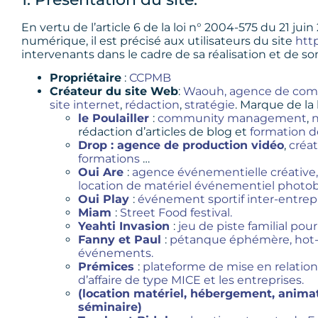
En vertu de l’article 6 de la loi n° 2004-575 du 21 ju
numérique, il est précisé aux utilisateurs du site
htt
intervenants dans le cadre de sa réalisation et de son 
Propriétaire
:
CCPMB
Créateur du site Web
:
Waouh, agence de com
site internet
,
rédaction
,
stratégie
. Marque de la
le Poulailler
:
community management
,
n
rédaction d’articles de blog et
formation d
Drop : agence de production vidéo
,
créat
formations
…
Oui Are
:
agence événementielle créative
location de matériel événementiel photob
Oui Play
:
événement sportif inter-entrepr
Miam
:
Street Food festival.
Yeahti Invasion
:
jeu de piste familial pour
Fanny et Paul
:
pétanque éphémère,
hot
événements.
Prémices
:
plateforme de mise en relation
d’affaire de type MICE et les entreprises.
(location matériel,
hébergement,
animat
séminaire)