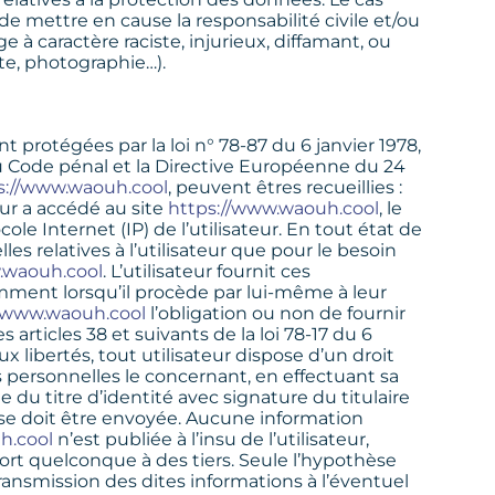
e mettre en cause la responsabilité civile et/ou
à caractère raciste, injurieux, diffamant, ou
xte, photographie…).
protégées par la loi n° 78-87 du 6 janvier 1978,
3 du Code pénal et la Directive Européenne du 24
s://www.waouh.cool
, peuvent êtres recueillies :
teur a accédé au site
https://www.waouh.cool
, le
cole Internet (IP) de l’utilisateur. En tout état de
s relatives à l’utilisateur que pour le besoin
.waouh.cool
. L’utilisateur fournit ces
ment lorsqu’il procède par lui-même à leur
//www.waouh.cool
l’obligation ou non de fournir
rticles 38 et suivants de la loi 78-17 du 6
aux libertés, tout utilisateur dispose d’un droit
s personnelles le concernant, en effectuant sa
u titre d’identité avec signature du titulaire
onse doit être envoyée. Aucune information
h.cool
n’est publiée à l’insu de l’utilisateur,
rt quelconque à des tiers. Seule l’hypothèse
ransmission des dites informations à l’éventuel