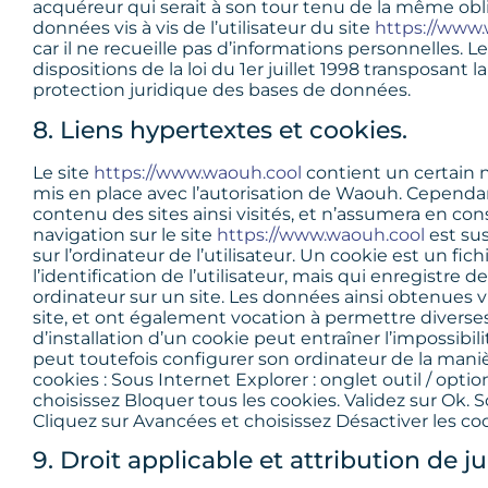
acquéreur qui serait à son tour tenu de la même obl
données vis à vis de l’utilisateur du site
https://www
car il ne recueille pas d’informations personnelles.
dispositions de la loi du 1er juillet 1998 transposant l
protection juridique des bases de données.
8. Liens hypertextes et cookies.
Le site
https://www.waouh.cool
contient un certain n
mis en place avec l’autorisation de Waouh. Cependant,
contenu des sites ainsi visités, et n’assumera en co
navigation sur le site
https://www.waouh.cool
est sus
sur l’ordinateur de l’utilisateur. Un cookie est un fic
l’identification de l’utilisateur, mais qui enregistre 
ordinateur sur un site. Les données ainsi obtenues vis
site, et ont également vocation à permettre diverse
d’installation d’un cookie peut entraîner l’impossibili
peut toutefois configurer son ordinateur de la manièr
cookies : Sous Internet Explorer : onglet outil / optio
choisissez Bloquer tous les cookies. Validez sur Ok. 
Cliquez sur Avancées et choisissez Désactiver les coo
9. Droit applicable et attribution de ju