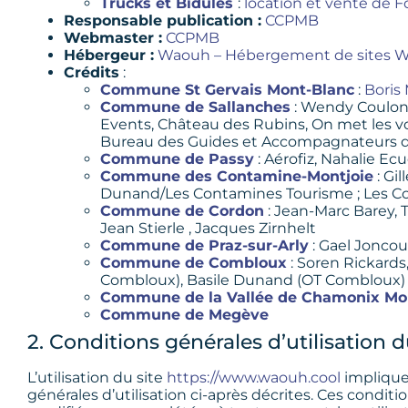
Trucks et Bidules
:
location et vente de F
Responsable publication :
CCPMB
Webmaster :
CCPMB
Hébergeur :
Waouh – Hébergement de sites 
Crédits
:
Commune St Gervais Mont-Blanc
:
Boris 
Commune de Sallanches
: Wendy Coulon,
Events, Château des Rubins, On met les vo
Bureau des Guides et Accompagnateurs de
Commune de Passy
: Aérofiz, Nahalie Ec
Commune des Contamine-Montjoie
: Gi
Dunand/Les Contamines Tourisme ; Les C
Commune de Cordon
: Jean-Marc Barey, 
Jean Stierle , Jacques Zirnhelt
Commune de Praz-sur-Arly
: Gael Joncou
Commune de Combloux
: Soren Rickards
Combloux), Basile Dunand (OT Combloux)
Commune de la Vallée de Chamonix Mo
Commune de Megève
2. Conditions générales d’utilisation d
L’utilisation du site
https://www.waouh.cool
implique 
générales d’utilisation ci-après décrites. Ces conditio