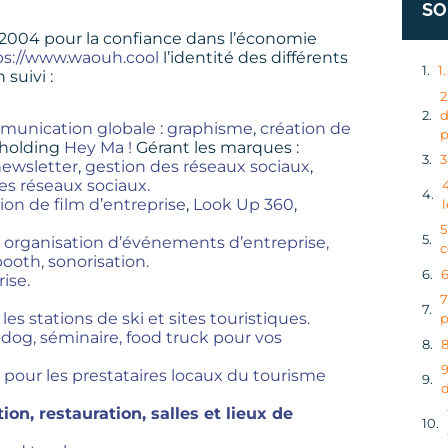
SO
in 2004 pour la confiance dans l’économie
ps://www.waouh.cool
l’identité des différents
1
suivi :
2
d
munication globale
:
graphisme
,
création de
p
 holding
Hey Ma !
Gérant les marques :
3
ewsletter
,
gestion des réseaux sociaux
,
es réseaux sociaux.
ion de film d’entreprise
,
Look Up 360
,
5
,
organisation d’événements d’entreprise,
c
ooth, sonorisation.
6
ise.
7
 les stations de ski et sites touristiques.
p
-dog,
séminaire,
food truck pour vos
8
9
 pour les prestataires locaux du tourisme
d
ion,
restauration,
salles et lieux de