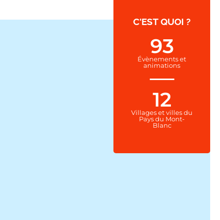
C'EST QUOI ?
93
Évènements et
animations
12
Villages et villes du
Pays du Mont-
Blanc