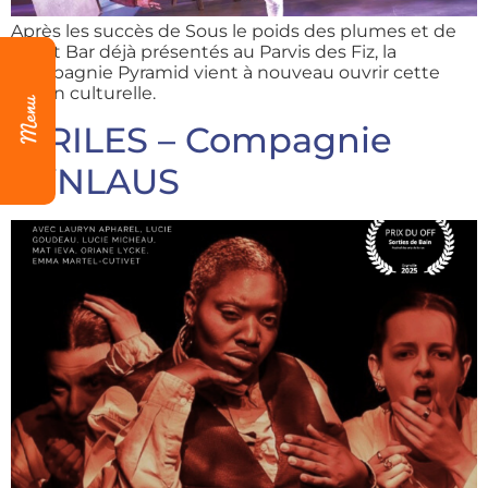
Après les succès de Sous le poids des plumes et de
Ballet Bar déjà présentés au Parvis des Fiz, la
Compagnie Pyramid vient à nouveau ouvrir cette
saison culturelle.
VIRILES – Compagnie
KYNLAUS