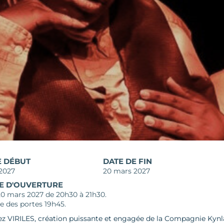
E DÉBUT
DATE DE FIN
2027
20 mars 2027
E D'OUVERTURE
0 mars 2027 de 20h30 à 21h30.
e des portes 19h45.
z VIRILES, création puissante et engagée de la Compagnie Kynla