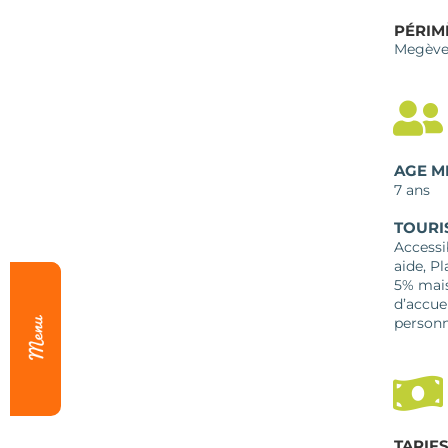
PÉRIM
Megèv
AGE M
7 ans
TOURI
Accessi
aide, P
5% mais
d’accuei
personn
TARIF