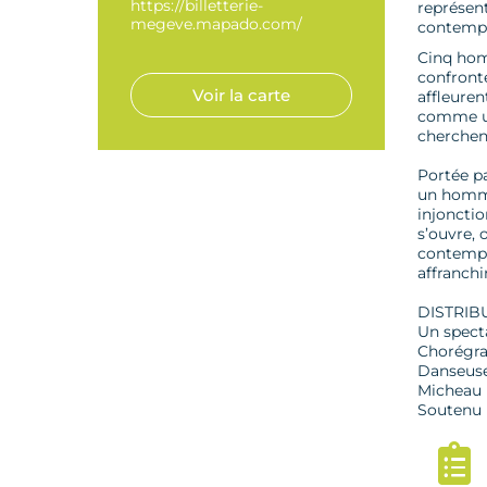
https://billetterie-
représent
megeve.mapado.com/
contempo
Cinq homm
confronte
Voir la carte
affleuren
comme un 
cherchent
Portée pa
un homme
injonctio
s’ouvre, 
contempor
affranchi
DISTRIB
Un spect
Chorégra
Danseuse
Micheau
Soutenu p