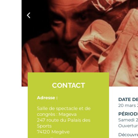
CONTACT
Adresse :
DATE D
20 mars 
Salle de spectacle et de
PÉRIOD
congrès : Mageva
247 route du Palais des
Samedi 2
Sports
Ouvertur
74120
Megève
Découvre