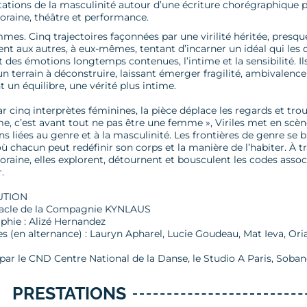
ations de la masculinité autour d’une écriture chorégraphique p
raine, théâtre et performance.
es. Cinq trajectoires façonnées par une virilité héritée, presque 
nt aux autres, à eux-mêmes, tentant d’incarner un idéal qui les d
t des émotions longtemps contenues, l’intime et la sensibilité. I
terrain à déconstruire, laissant émerger fragilité, ambivalence 
 un équilibre, une vérité plus intime.
r cinq interprètes féminines, la pièce déplace les regards et tr
, c’est avant tout ne pas être une femme », Viriles met en scèn
ns liées au genre et à la masculinité. Les frontières de genre se b
où chacun peut redéfinir son corps et la manière de l’habiter. À 
aine, elles explorent, détournent et bousculent les codes associés
r.
UTION
acle de la Compagnie KYNLAUS
phie : Alizé Hernandez
s (en alternance) : Lauryn Apharel, Lucie Goudeau, Mat Ieva, Or
ar le CND Centre National de la Danse, le Studio A Paris, Sobanov
PRESTATIONS