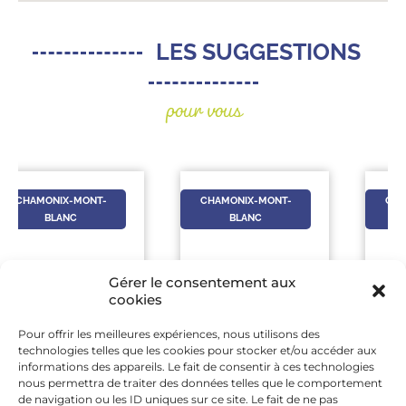
LES SUGGESTIONS
pour vous
CHAMONIX-MONT-
CHAMONIX-MONT-
BLANC
BLANC
Gérer le consentement aux
cookies
Pour offrir les meilleures expériences, nous utilisons des
13 AOÛT
-
10 AOÛT
-
technologies telles que les cookies pour stocker et/ou accéder aux
13 AOÛT
10 AOÛT
informations des appareils. Le fait de consentir à ces technologies
nous permettra de traiter des données telles que le comportement
R
LA VIE SECRÈTE DE
VISITE DE
de navigation ou les ID uniques sur ce site. Le fait de ne pas