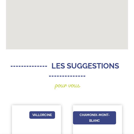
LES SUGGESTIONS
pour vous
VALLORCINE
CHAMONIX-MONT-
CHAMO
BLANC