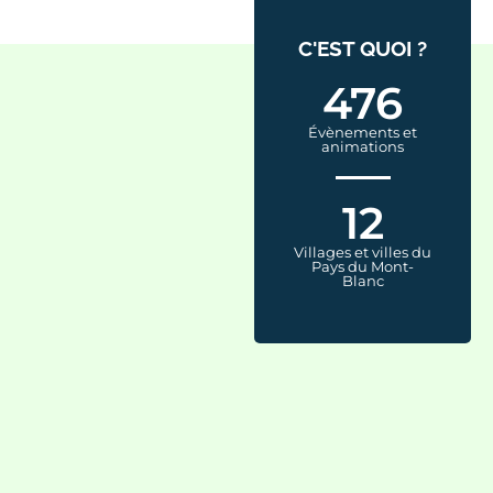
C'EST QUOI ?
476
Évènements et
animations
12
Villages et villes du
Pays du Mont-
Blanc