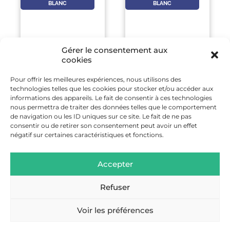
BLANC
BLANC
Gérer le consentement aux
cookies
5 SEP
-
5 SEP
5 SEP
-
5 SEP
Pour offrir les meilleures expériences, nous utilisons des
technologies telles que les cookies pour stocker et/ou accéder aux
FORUM DES
DEMONSTRATION
informations des appareils. Le fait de consentir à ces technologies
ASSOCIATIONS DE
DE L’EQUIPE DE
nous permettra de traiter des données telles que le comportement
CHAMONIX-MONT-
GYMNASTIQUE DE
de navigation ou les ID uniques sur ce site. Le fait de ne pas
BLANC
LA BRIGADE DES
consentir ou de retirer son consentement peut avoir un effet
SAPEURS-
négatif sur certaines caractéristiques et fonctions.
POMPIERS DE PARIS
EN SAVOIR
PLUS
Accepter
EN SAVOIR
PLUS
Refuser
Voir les préférences
ESCAPADES AU PAYS DU MONT-BLANC © 2022 – POLITIQUE DE