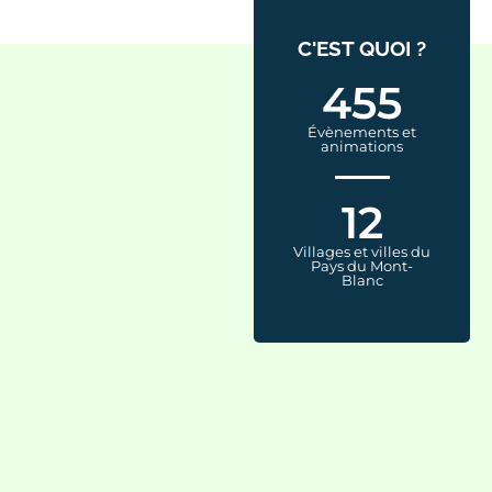
C'EST QUOI ?
455
Évènements et
animations
12
Villages et villes du
Pays du Mont-
Blanc