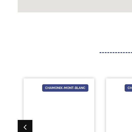
NC
CHAMONIX-MONT-BLANC
CH