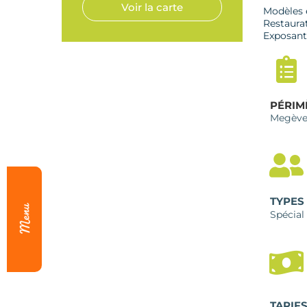
Voir la carte
Modèles e
Restaurat
Exposant
PÉRIM
Megèv
TYPES
Spécial
TARIF