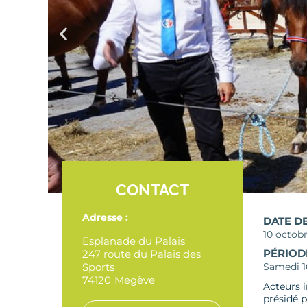
CONTACT
Adresse :
DATE D
10 octob
Esplanade du Palais
PÉRIOD
247 route du Palais des
Sports
Samedi 1
74120
Megève
Acteurs 
présidé p