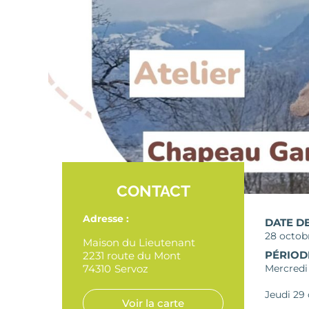
CONTACT
Adresse :
DATE D
28 octob
Maison du Lieutenant
PÉRIOD
2231 route du Mont
74310
Servoz
Mercredi
Jeudi 29 
Voir la carte