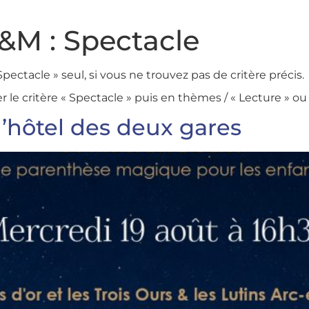
F&M :
Spectacle
Spectacle » seul, si vous ne trouvez pas de critère précis.
r le critère « Spectacle » puis en thèmes / « Lecture » ou
l’hôtel des deux gares