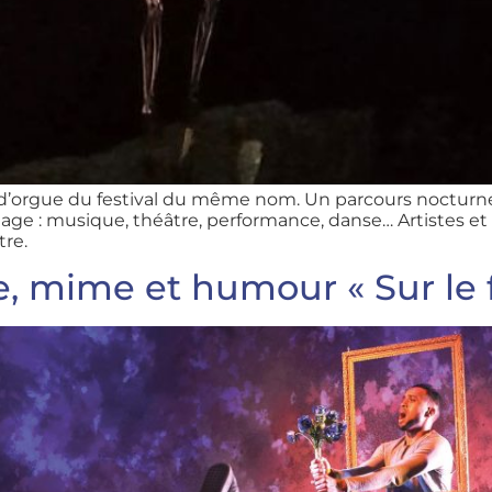
d’orgue du festival du même nom. Un parcours nocturne
illage : musique, théâtre, performance, danse… Artistes et
re.
, mime et humour « Sur le f