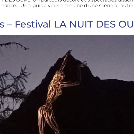
ormance… Un.e guide vous emmène d’une scène à l’autre, 
s – Festival LA NUIT DES O