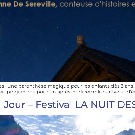
res : une parenthèse magique pour les enfants dès 3 ans 
é au programme pour un après-midi rempli de rêve et d’
n Jour – Festival LA NUIT D