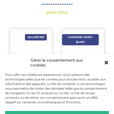
pour vous
VALLORCINE
CHAMONIX-MONT-
BLANC
Gérer le consentement aux
cookies
Pour offrir les meilleures expériences, nous utilisons des
29 AOÛT
-
19 SEP
-
technologies telles que les cookies pour stocker et/ou accéder aux
29 AOÛT
20 SEP
informations des appareils. Le fait de consentir à ces technologies
nous permettra de traiter des données telles que le comportement
MINI UTMB
JEP 2026 AU MUSÉE
de navigation ou les ID uniques sur ce site. Le fait de ne pas
VALLORCINE
DU MONT-BLANC
consentir ou de retirer son consentement peut avoir un effet
négatif sur certaines caractéristiques et fonctions.