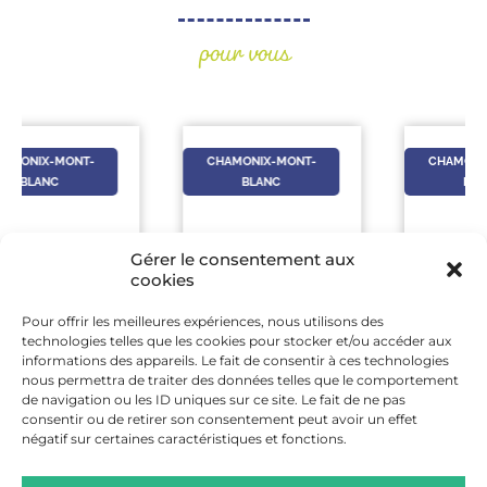
pour vous
CHAMONIX-MONT-
CHAMONIX-MONT-
BLANC
BLANC
Gérer le consentement aux
cookies
Pour offrir les meilleures expériences, nous utilisons des
13 AOÛT
-
10 AOÛT
-
technologies telles que les cookies pour stocker et/ou accéder aux
13 AOÛT
10 AOÛT
informations des appareils. Le fait de consentir à ces technologies
nous permettra de traiter des données telles que le comportement
LA VIE SECRÈTE DE
VISITE DE
de navigation ou les ID uniques sur ce site. Le fait de ne pas
LA MARE !
L’ANCIENNE PISTE
consentir ou de retirer son consentement peut avoir un effet
DE BOBSLEIGH DES
négatif sur certaines caractéristiques et fonctions.
JO DE 1924