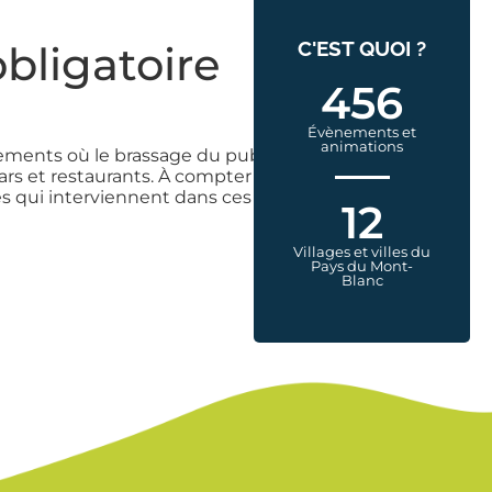
C'EST QUOI ?
obligatoire
456
Évènements et
animations
blements où le brassage du public
bars et restaurants. À compter du
iés qui interviennent dans ces
12
Villages et villes du
Pays du Mont-
Blanc