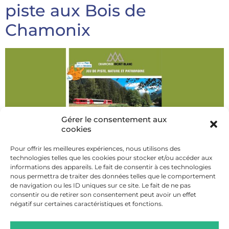
piste aux Bois de
Chamonix
Gérer le consentement aux
cookies
Pour offrir les meilleures expériences, nous utilisons des
technologies telles que les cookies pour stocker et/ou accéder aux
informations des appareils. Le fait de consentir à ces technologies
nous permettra de traiter des données telles que le comportement
Un parcours ludique et instructif de 5km à faire seul
de navigation ou les ID uniques sur ce site. Le fait de ne pas
ou en famille à pied ou à vélo pour découvrir les Bois
consentir ou de retirer son consentement peut avoir un effet
de Chamonix.
négatif sur certaines caractéristiques et fonctions.
Les dépliants des jeux de piste sont disponibles
gratuitement à l’accueil des Offices de Tourisme de la
Vallée de Chamonix