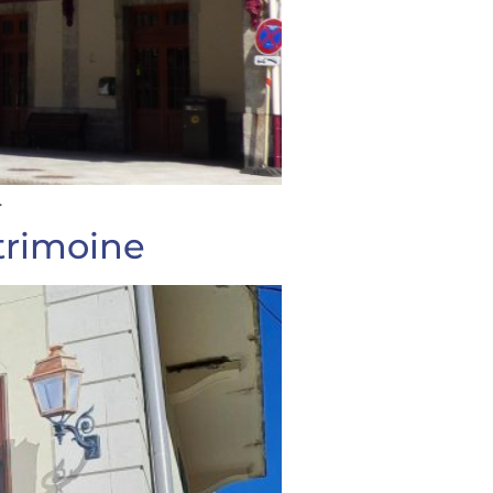
.
trimoine