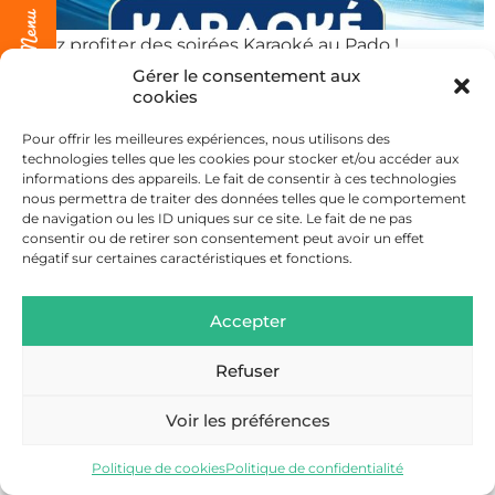
Venez profiter des soirées Karaoké au Pado !
Gérer le consentement aux
cookies
Pour offrir les meilleures expériences, nous utilisons des
technologies telles que les cookies pour stocker et/ou accéder aux
informations des appareils. Le fait de consentir à ces technologies
ESCAPADES AU PAYS DU MONT-BLANC © 2022 – POLITIQUE DE
nous permettra de traiter des données telles que le comportement
CONFIDENTIALITÉ
de navigation ou les ID uniques sur ce site. Le fait de ne pas
FAIT AVEC AMOUR PAR WAOUH
consentir ou de retirer son consentement peut avoir un effet
négatif sur certaines caractéristiques et fonctions.
Accepter
Refuser
Voir les préférences
Politique de cookies
Politique de confidentialité