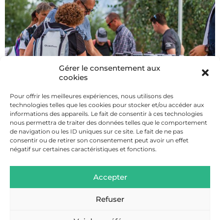
Gérer le consentement aux
cookies
Pour offrir les meilleures expériences, nous utilisons des
technologies telles que les cookies pour stocker et/ou accéder aux
informations des appareils. Le fait de consentir à ces technologies
nous permettra de traiter des données telles que le comportement
de navigation ou les ID uniques sur ce site. Le fait de ne pas
Dimanche 13 septembre 2026 : 5e édition de la
consentir ou de retirer son consentement peut avoir un effet
Rando des Gourmets à Combloux ! Un événement
négatif sur certaines caractéristiques et fonctions.
gourmand, culturel et convivial à partager en famille
ou entre amis. Randonnée de 11km et 450m D+,
chaussures et tenue adéquates requises.
Accepter
Refuser