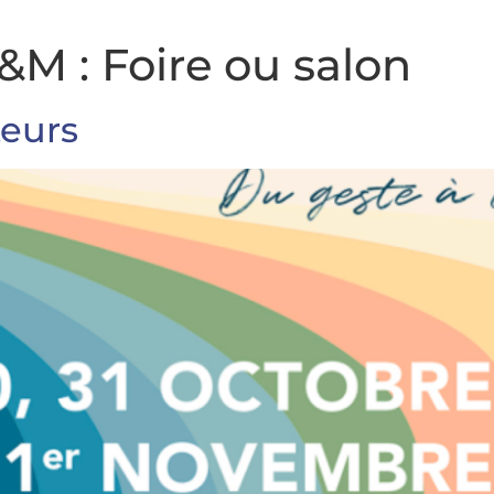
F&M :
Foire ou salon
teurs