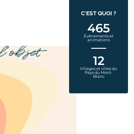
C'EST QUOI ?
465
Évènements et
animations
12
Villages et villes du
Pays du Mont-
Blanc