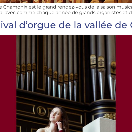
de Chamonix est le grand rendez-vous de la saison musi
val avec comme chaque année de grands organistes et des
ival d’orgue de la vallée d