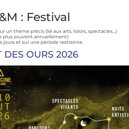
F&M :
Festival
 un thème précis (lié aux arts, loisirs, spectacles…)
le plus souvent annuellement)
s jours et sur une période restreinte.
IT DES OURS 2026