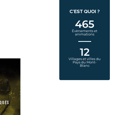
C'EST QUOI ?
465
Évènements et
animations
12
Villages et villes du
Pays du Mont-
Blanc