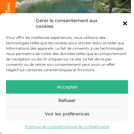
Gérer le consentement aux
cookies
Pour offrir les meilleures expériences, nous utilisons des
technologies telles que les cookies pour stocker et/ou accéder aux
informations des appareils. Le fait de consentir à ces technologies
nous permettra de traiter des données telles que le comportement
Ce lac situé à proximité du Fayet, en bordure d’Arve,
de navigation ou les ID uniques sur ce site. Le fait de ne pas
fait l’objet d’empoissonnements en truites fario et
consentir ou de retirer son consentement peut avoir un effet
arc-en-ciel.
négatif sur certaines caractéristiques et fonctions.
Accepter
Refuser
ESCAPADES AU PAYS DU MONT-BLANC © 2022 – POLITIQUE DE
CONFIDENTIALITÉ
Voir les préférences
FAIT AVEC AMOUR PAR WAOUH
Politique de cookies
Politique de confidentialité