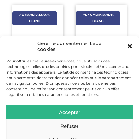
CHAMONIX-MONT-
CHAMONIX-MONT-
BLANC
BLANC
Gérer le consentement aux
cookies
Pour offrir les meilleures expériences, nous utilisons des
4 SEP
-
13 AOÛT
-
technologies telles que les cookies pour stocker et/ou accéder aux
4 SEP
13 AOÛT
informations des appareils. Le fait de consentir à ces technologies
nous permettra de traiter des données telles que le comportement
GLORIOUS GLACIER
LA VIE SECRÈTE DE
de navigation ou les ID uniques sur ce site. Le fait de ne pas
RIDE – CHAMONIX
LA MARE !
consentir ou de retirer son consentement peut avoir un effet
négatif sur certaines caractéristiques et fonctions.
EN SAVOIR
EN SAVOIR
Accepter
PLUS
PLUS
Refuser