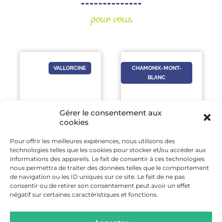
pour vous
VALLORCINE
CHAMONIX-MONT-
BLANC
Gérer le consentement aux
cookies
Pour offrir les meilleures expériences, nous utilisons des
29 AOÛT
-
19 SEP
-
technologies telles que les cookies pour stocker et/ou accéder aux
29 AOÛT
20 SEP
informations des appareils. Le fait de consentir à ces technologies
nous permettra de traiter des données telles que le comportement
MINI UTMB
JEP 2026 AU MUSÉE
de navigation ou les ID uniques sur ce site. Le fait de ne pas
VALLORCINE
DU MONT-BLANC
consentir ou de retirer son consentement peut avoir un effet
négatif sur certaines caractéristiques et fonctions.
EN SAVOIR
EN SAVOIR