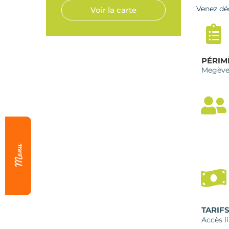
Venez dé
Voir la carte
PÉRIM
Megèv
TARIF
Accès li