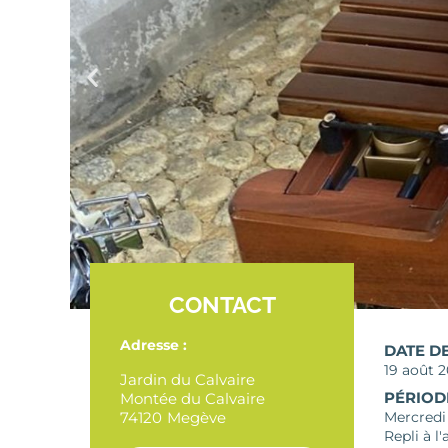
CONTACT
Adresse :
DATE D
19 août 
Jardin du Calvaire
PÉRIOD
Montée du Calvaire
74120
Megève
Mercredi 
Repli à l