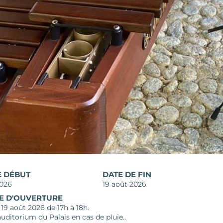
E DÉBUT
DATE DE FIN
2026
19 août 2026
E D'OUVERTURE
19 août 2026 de 17h à 18h.
'auditorium du Palais en cas de pluie.​.