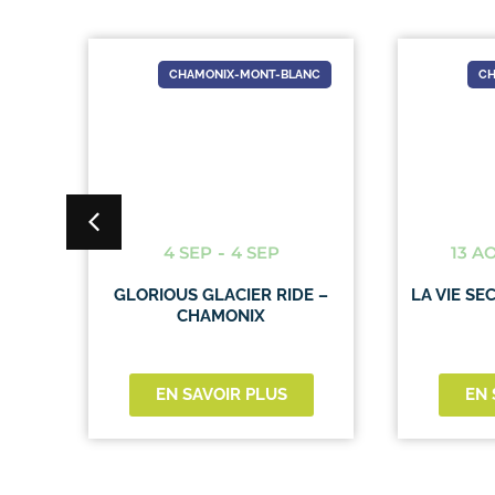
NC
CHAMONIX-MONT-BLANC
CH
4 SEP
-
4 SEP
13 A
ONS
GLORIOUS GLACIER RIDE –
LA VIE SE
ANC
CHAMONIX
EN SAVOIR PLUS
EN 