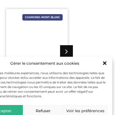
CHAMONIX-MONT-BLANC
24 AOÛT
-
24 AOÛT
10 AOÛT
-
1
Gérer le consentement aux cookies
VISITE DE L’ANCIENNE PISTE
SEMAINE DE LA N
 les meilleures expériences, nous utilisons des technologies telles que
DE BOBSLEIGH DES JO DE
– SORTIES ET C
 pour stocker et/ou accéder aux informations des appareils. Le fait de
1924
 ces technologies nous permettra de traiter des données telles que le
t de navigation ou les ID uniques sur ce site. Le fait de ne pas
EN SAVOIR PLUS
EN SAVOIR
u de retirer son consentement peut avoir un effet négatif sur
aractéristiques et fonctions.
cepter
Refuser
Voir les préférences