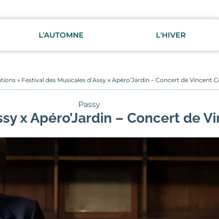
L'AUTOMNE
L'HIVER
ations
»
Festival des Musicales d’Assy x Apéro’Jardin – Concert de Vincent Co
Passy
ssy x Apéro’Jardin – Concert de Vi