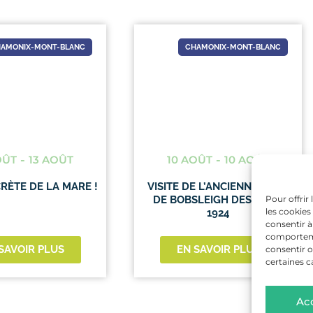
AMONIX-MONT-BLANC
CHAMONIX-MONT-BLANC
OÛT
-
13 AOÛT
10 AOÛT
-
10 AOÛT
CRÈTE DE LA MARE !
VISITE DE L’ANCIENNE PISTE
Pour offrir
DE BOBSLEIGH DES JO DE
les cookies
1924
consentir à
comportemen
SAVOIR PLUS
EN SAVOIR PLUS
consentir o
certaines c
Ac