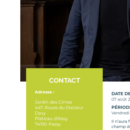
CONTACT
Adresse :
DATE D
07 août 
Jardin des Cimes
PÉRIOD
447, Route du Docteur
Davy
Vendredi 
Plateau d'Assy
Il n’aura
74190
Passy
champ du