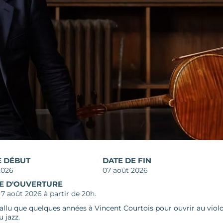
E DÉBUT
DATE DE FIN
2026
07 août 2026
E D'OUVERTURE
7 août 2026 à partir de 20h.
 fallu que quelques années à Vincent Courtois pour ouvrir au viol
 jazz.