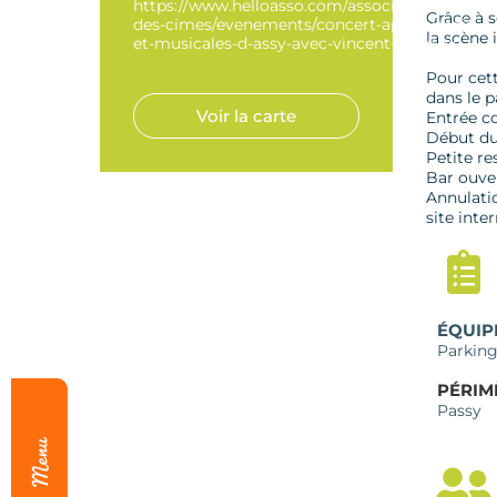
https://www.helloasso.com/associations/jardin
Grâce à 
des-cimes/evenements/concert-apero-jardin-
la scène 
et-musicales-d-assy-avec-vincent-courtois
Pour cett
dans le p
Voir la carte
Entrée co
Début du
Petite re
Bar ouve
Annulatio
site inte
ÉQUIP
Parking
PÉRIM
Passy