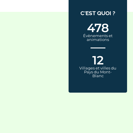
C'EST QUOI ?
478
Évènements et
animations
12
Villages et villes du
Pays du Mont-
Blanc