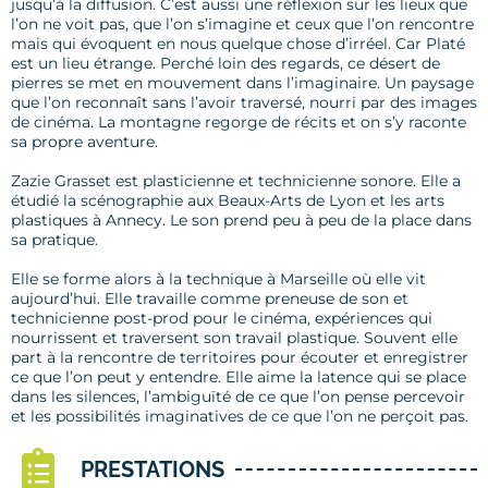
jusqu’à la diffusion. C’est aussi une réflexion sur les lieux que
l’on ne voit pas, que l’on s’imagine et ceux que l’on rencontre
mais qui évoquent en nous quelque chose d’irréel. Car Platé
est un lieu étrange. Perché loin des regards, ce désert de
pierres se met en mouvement dans l’imaginaire. Un paysage
que l’on reconnaît sans l’avoir traversé, nourri par des images
de cinéma. La montagne regorge de récits et on s’y raconte
sa propre aventure.
Zazie Grasset est plasticienne et technicienne sonore. Elle a
étudié la scénographie aux Beaux-Arts de Lyon et les arts
plastiques à Annecy. Le son prend peu à peu de la place dans
sa pratique.
Elle se forme alors à la technique à Marseille où elle vit
aujourd’hui. Elle travaille comme preneuse de son et
technicienne post-prod pour le cinéma, expériences qui
nourrissent et traversent son travail plastique. Souvent elle
part à la rencontre de territoires pour écouter et enregistrer
ce que l’on peut y entendre. Elle aime la latence qui se place
dans les silences, l’ambiguïté de ce que l’on pense percevoir
et les possibilités imaginatives de ce que l’on ne perçoit pas.
PRESTATIONS