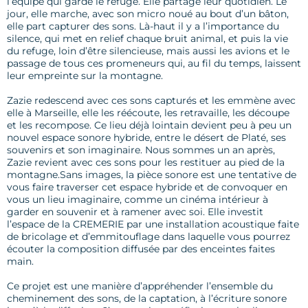
l’équipe qui garde le refuge. Elle partage leur quotidien. Le
jour, elle marche, avec son micro noué au bout d’un bâton,
elle part capturer des sons. Là-haut il y a l’importance du
silence, qui met en relief chaque bruit animal, et puis la vie
du refuge, loin d’être silencieuse, mais aussi les avions et le
passage de tous ces promeneurs qui, au fil du temps, laissent
leur empreinte sur la montagne.
Zazie redescend avec ces sons capturés et les emmène avec
elle à Marseille, elle les réécoute, les retravaille, les découpe
et les recompose. Ce lieu déjà lointain devient peu à peu un
nouvel espace sonore hybride, entre le désert de Platé, ses
souvenirs et son imaginaire. Nous sommes un an après,
Zazie revient avec ces sons pour les restituer au pied de la
montagne.Sans images, la pièce sonore est une tentative de
vous faire traverser cet espace hybride et de convoquer en
vous un lieu imaginaire, comme un cinéma intérieur à
garder en souvenir et à ramener avec soi. Elle investit
l’espace de la CREMERIE par une installation acoustique faite
de bricolage et d’emmitouflage dans laquelle vous pourrez
écouter la composition diffusée par des enceintes faites
main.
Ce projet est une manière d’appréhender l’ensemble du
cheminement des sons, de la captation, à l’écriture sonore