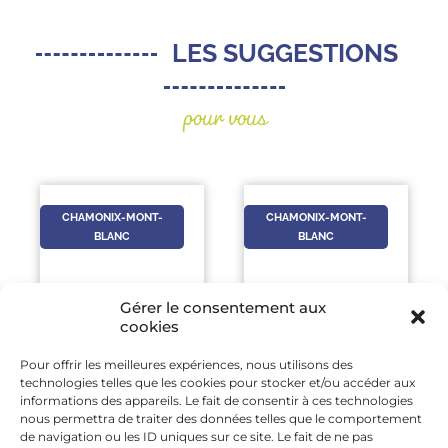
LES SUGGESTIONS
pour vous
CHAMONIX-MONT-
CHAMONIX-MONT-
BLANC
BLANC
Gérer le consentement aux
cookies
Pour offrir les meilleures expériences, nous utilisons des
4 SEP
-
13 AOÛT
-
technologies telles que les cookies pour stocker et/ou accéder aux
4 SEP
13 AOÛT
informations des appareils. Le fait de consentir à ces technologies
nous permettra de traiter des données telles que le comportement
GLORIOUS GLACIER
LA VIE SECRÈTE DE
de navigation ou les ID uniques sur ce site. Le fait de ne pas