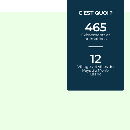
C'EST QUOI ?
465
Évènements et
animations
12
Villages et villes du
Pays du Mont-
Blanc