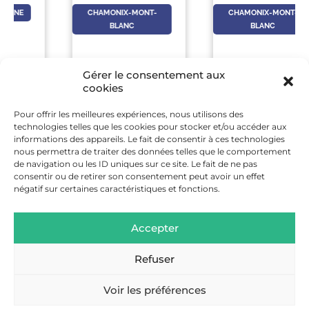
CHAMONIX-MONT-
CHAMONIX-MONT-
BLANC
BLANC
Gérer le consentement aux
cookies
Pour offrir les meilleures expériences, nous utilisons des
19 SEP
-
4 SEP
-
technologies telles que les cookies pour stocker et/ou accéder aux
20 SEP
4 SEP
informations des appareils. Le fait de consentir à ces technologies
nous permettra de traiter des données telles que le comportement
JEP 2026 AU MUSÉE
GLORIOUS GLACIER
de navigation ou les ID uniques sur ce site. Le fait de ne pas
DU MONT-BLANC
RIDE – CHAMONIX
consentir ou de retirer son consentement peut avoir un effet
négatif sur certaines caractéristiques et fonctions.
EN SAVOIR
EN SAVOIR
Accepter
PLUS
PLUS
Refuser
Voir les préférences