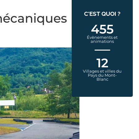
C'EST QUOI ?
mécaniques
455
Évènements et
animations
12
Villages et villes du
Pays du Mont-
Blanc