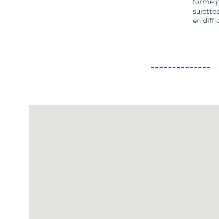
forme p
sujette
en diffi