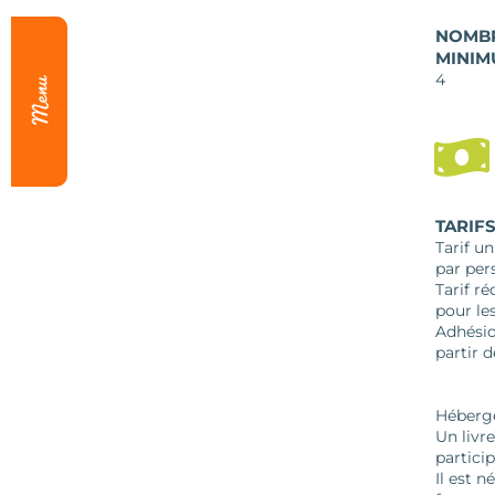
NOMBR
MINIM
4
TARIF
Tarif u
par per
Tarif ré
pour le
Adhésio
partir d
Héberge
Un livr
particip
Il est 