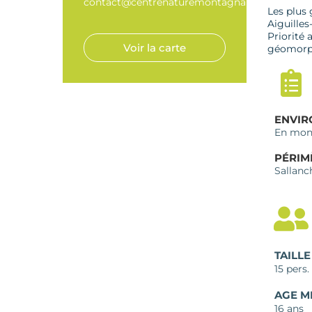
contact@centrenaturemontagnarde.org
Les plus 
Aiguille
Priorité 
Voir la carte
géomorph
ENVI
En mon
PÉRIM
Sallanc
TAILL
15 pers.
AGE M
16 ans