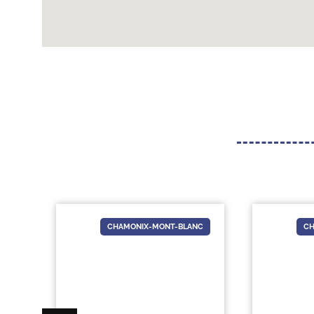
NS
CHAMONIX-MONT-BLANC
CH