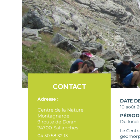
CONTACT
Adresse :
DATE D
10 août 
Centre de la Nature
PÉRIOD
Montagnarde
9 route de Doran
Du lundi 
74700
Sallanches
Le Centr
04 50 58 32 13
géomorph