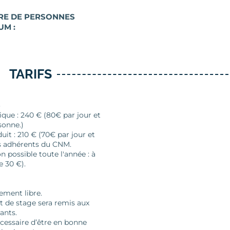
E DE PERSONNES
UM :
TARIFS
S
nique : 240 € (80€ par jour et
sonne.)
duit : 210 € (70€ par jour et
s adhérents du CNM.
n possible toute l'année : à
e 30 €).
ment libre.
et de stage sera remis aux
ants.
nécessaire d’être en bonne