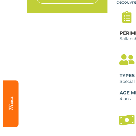
découvrez
PÉRIM
Sallanc
TYPES
Spécial
AGE M
4 ans