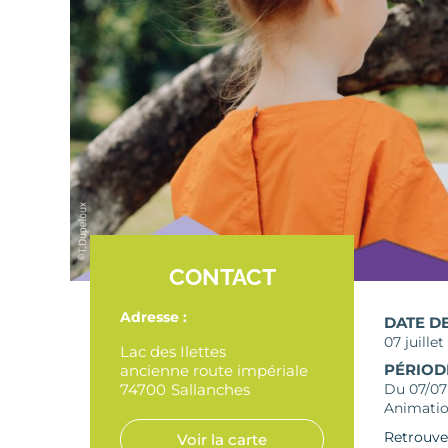
CONTACT
Adresse :
DATE D
07 juille
Lac des Ilettes
PÉRIOD
ancienne route impériale
74700
Sallanches
Du 07/07 
Animatio
Retrouvez
Voir la carte