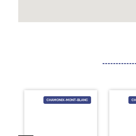
NS
CHAMONIX-MONT-BLANC
CH