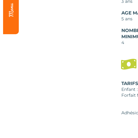
3 ans
AGE M
5 ans
NOMBR
MINIM
4
TARIF
Enfant :
Forfait 
Adhésio