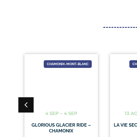
NC
CHAMONIX-MONT-BLANC
CH
4 SEP
-
4 SEP
13 A
ONS
GLORIOUS GLACIER RIDE –
LA VIE SE
ANC
CHAMONIX