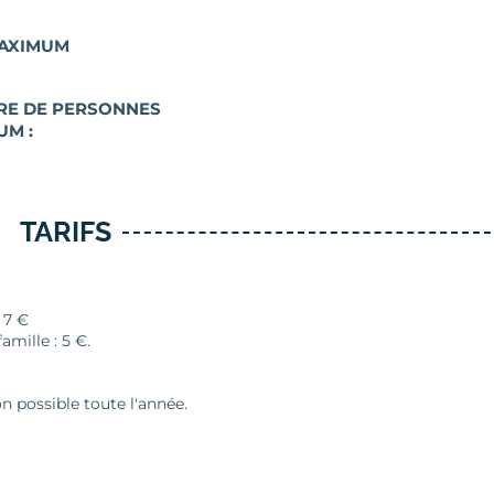
AXIMUM
E DE PERSONNES
UM :
TARIFS
S
 7 €
famille : 5 €.
n possible toute l'année.