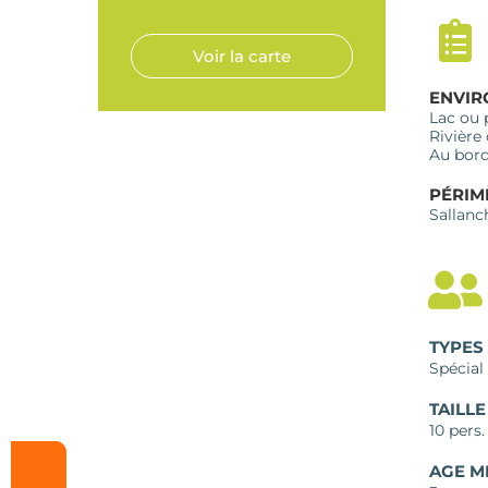
Voir la carte
ENVI
Lac ou 
Rivière
Au bord
PÉRIM
Sallanc
TYPES
Spécial
TAILL
10 pers.
AGE M