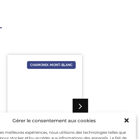
CHAMONIX-MONT-BLANC
24 AOÛT
-
24 AOÛT
10 AOÛT
-
1
Gérer le consentement aux cookies
VISITE DE L’ANCIENNE PISTE
SEMAINE DE LA N
 les meilleures expériences, nous utilisons des technologies telles que
DE BOBSLEIGH DES JO DE
– SORTIES ET C
 pour stocker et/ou accéder aux informations des appareils. Le fait de
1924