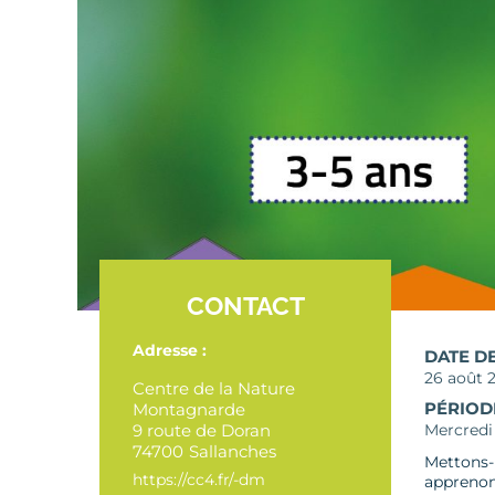
CONTACT
Adresse :
DATE D
26 août 
Centre de la Nature
PÉRIOD
Montagnarde
9 route de Doran
Mercredi 
74700
Sallanches
Mettons-n
https://cc4.fr/-dm
apprenons