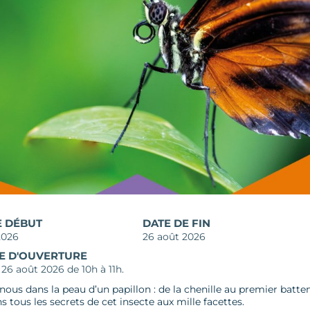
E DÉBUT
DATE DE FIN
2026
26 août 2026
E D'OUVERTURE
26 août 2026 de 10h à 11h.
ous dans la peau d’un papillon : de la chenille au premier battem
 tous les secrets de cet insecte aux mille facettes.